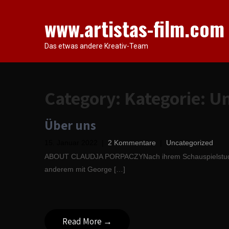
Skip
to
www.artistas-film.com
content
Das etwas andere Kreativ-Team
Category: Kategorie:
Un
Über uns
15. Januar 2022
|
2 Kommentare
|
Uncategorized
ABOUT CLAUDJA PORPACZYNach ihrem Schauspielstudium 
anderem mit George […]
Read More →